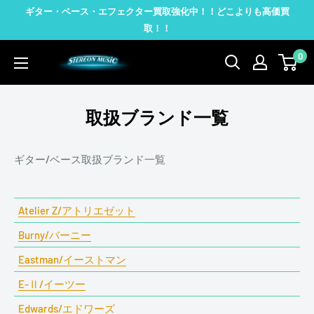
コ
ギター・ベース・エフェクター買取強化中！！どこよりも高価買
ン
取！！
テ
0
STEREON
ン
MUSIC
ツ
に
取扱ブランド一覧
ス
キ
ギター/ベース取扱ブランド一覧
ッ
プ
す
Atelier Z/アトリエゼット
る
Burny/バーニー
Eastman/イーストマン
E-Ⅱ/イーツー
Edwards/エドワーズ