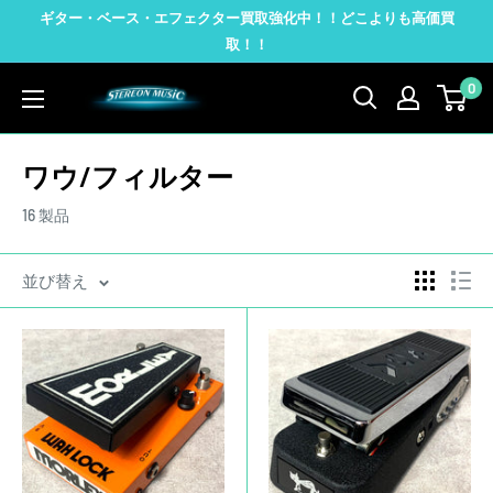
コ
ギター・ベース・エフェクター買取強化中！！どこよりも高価買
ン
取！！
テ
0
STEREON
ン
MUSIC
ツ
に
ワウ/フィルター
ス
16 製品
キ
ッ
並び替え
プ
す
る