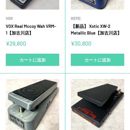
VOX
XOTIC
VOX Real Mccoy Wah VRM-
【新品】 Xotic XW-2
1【加古川店】
Metallic Blue【加古川店】
販
販
¥29,800
¥30,800
売
売
価
価
格
格
カートに追加
カートに追加