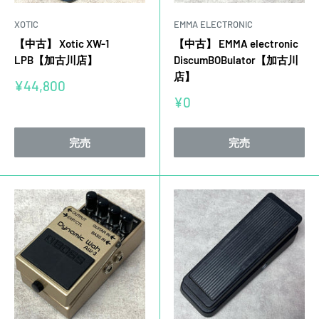
XOTIC
EMMA ELECTRONIC
【中古】 Xotic XW-1
【中古】 EMMA electronic
LPB【加古川店】
DiscumBOBulator【加古川
店】
販
¥44,800
売
販
¥0
価
売
格
価
格
完売
完売