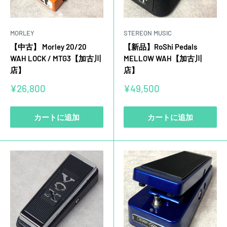
MORLEY
STEREON MUSIC
【中古】 Morley 20/20
【新品】RoShi Pedals
WAH LOCK / MTG3【加古川
MELLOW WAH【加古川
店】
店】
販
販
¥26,800
¥49,500
売
売
価
価
格
格
カートに追加
カートに追加