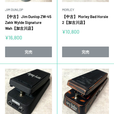
JIM DUNLOP
MORLEY
【中古】 Jim Dunlop ZW-45
【中古】 Morley Bad Horsie
Zakk Wylde Signature
2【加古川店】
Wah【加古川店】
販
¥10,800
売
販
¥16,800
価
売
格
価
格
完売
完売