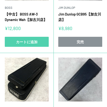
BOSS
JIM DUNLOP
【中古】 BOSS AW-3
Jim Dunlop GCB95【加古川
Dynamic Wah【加古川店】
店】
販
販
¥12,800
¥8,980
売
売
価
価
格
格
カートに追加
完売