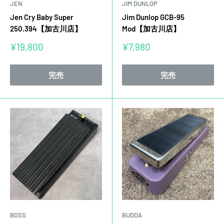
JEN
JIM DUNLOP
Jen Cry Baby Super
Jim Dunlop GCB-95
250.394【加古川店】
Mod【加古川店】
販
販
¥19,800
¥7,980
売
売
価
価
格
格
完売
完売
BOSS
BUDDA