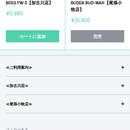
BOSS FW-3【加古川店】
BUDDA BUD-WAH【尾張小
牧店】
販
¥5,980
売
販
¥19,800
価
売
格
価
格
カートに追加
完売
≪ご利用案内≫
会社概要/特定商取引
≪加古川店≫
返品/返金について
プライバシーポリシー
〒675-0033兵庫県 加古川市尾上町今福71-2
≪尾張小牧店≫
配送について
お宝市番館 加古川店内
利用規約
〒485-0046 愛知県小牧市堀の内3-24
営業時間12:30~21:00
お宝市番館 尾張小牧店内
買取受付時間12:00~20:30
フォローする