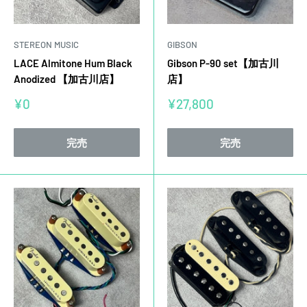
STEREON MUSIC
GIBSON
LACE Almitone Hum Black
Gibson P-90 set【加古川
Anodized 【加古川店】
店】
販
販
¥0
¥27,800
売
売
価
価
格
格
完売
完売