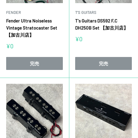
FENDER
T'S GUITARS
Fender Ultra Noiseless
T's Guitars DS592 F,C
Vintage Stratocaster Set
DH250B Set 【加古川店】
【加古川店】
販
¥0
売
販
¥0
価
売
格
価
格
完売
完売