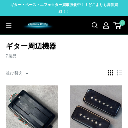
コ
ギター・ベース・エフェクター買取強化中！！どこよりも高価買
ン
取！！
テ
0
STEREON
ン
MUSIC
ツ
に
ギター周辺機器
ス
7 製品
キ
ッ
並び替え
プ
す
る