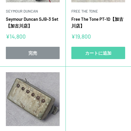
SEYMOUR DUNCAN
FREE THE TONE
Seymour Duncan SJB-3 Set
Free The Tone PT-1D【加古
【加古川店】
川店】
販
販
¥14,800
¥19,800
売
売
価
価
格
格
完売
カートに追加