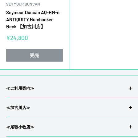
SEYMOUR DUNCAN
Seymour Duncan AQ-HM-n
ANTIQUITY Humbucker
Neck 【加古川店】
販
¥24,800
売
価
格
完売
≪ご利用案内≫
会社概要/特定商取引
≪加古川店≫
返品/返金について
プライバシーポリシー
〒675-0033兵庫県 加古川市尾上町今福71-2
≪尾張小牧店≫
配送について
お宝市番館 加古川店内