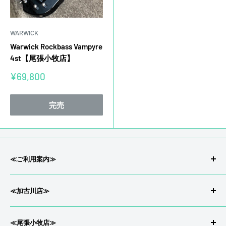
WARWICK
Warwick Rockbass Vampyre
4st【尾張小牧店】
販
¥69,800
売
価
格
完売
≪ご利用案内≫
会社概要/特定商取引
≪加古川店≫
返品/返金について
プライバシーポリシー
〒675-0033兵庫県 加古川市尾上町今福71-2
≪尾張小牧店≫
配送について