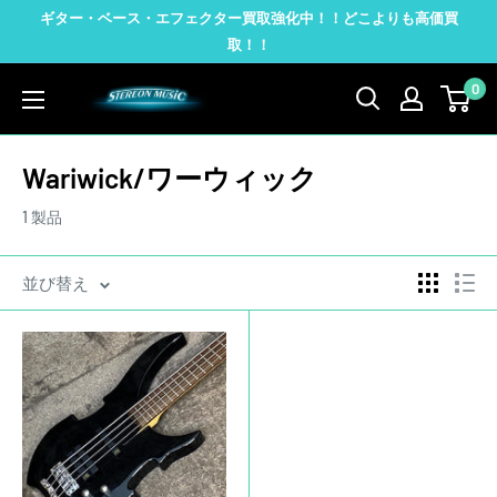
コ
ギター・ベース・エフェクター買取強化中！！どこよりも高価買
ン
取！！
テ
0
STEREON
ン
MUSIC
ツ
に
Wariwick/ワーウィック
ス
1 製品
キ
ッ
並び替え
プ
す
る