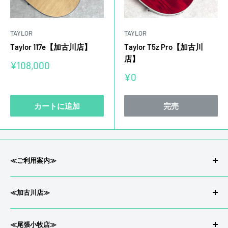
TAYLOR
TAYLOR
Taylor 117e【加古川店】
Taylor T5z Pro【加古川
店】
販
¥108,000
売
販
¥0
価
売
格
価
格
カートに追加
完売
≪ご利用案内≫
会社概要/特定商取引
≪加古川店≫
返品/返金について
プライバシーポリシー
〒675-0033兵庫県 加古川市尾上町今福71-2
≪尾張小牧店≫
配送について