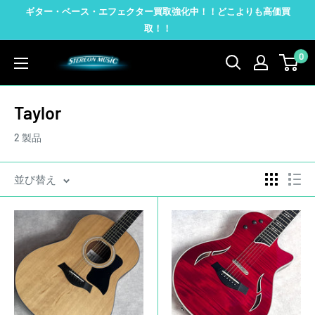
コ
ギター・ベース・エフェクター買取強化中！！どこよりも高価買
ン
取！！
テ
0
STEREON
ン
MUSIC
ツ
に
Taylor
ス
2 製品
キ
ッ
並び替え
プ
す
る