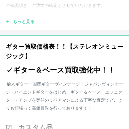
画像と合わせてご確認ください。
ご確認頂き、ご注文の確定とさせていただきます。
もっと見る
●実際の商品と商品画像の色味や木目など撮影状況により若
干異なる場合がございます。予めご了承ください。
ギター買取価格表！！【ステレオンミュー
ジック】
●保証書が付属している商品につきましては購入から1年とな
ります。保証期
間中、正常なご使用状況のもとで発生した故
✓ギター＆ベース買取強化中！！
障につきましては、無料で調整・修理致します。
楽器本体に対する保証となります。消耗部品、付属品、セッ
輸入ギター・国産ギターヴィンテージ・ジャパンヴィンテー
ト等に含まれる楽器本体以外の商品に関しましては保証の対
ジ・ハイエンドギターをはじめ、ギター＆ベース・エフェク
象外となります。また、配送にかかる費用は原則お客様負担
ター・アンプを専任のリペアマンによる丁寧な査定でどこよ
となります。
りも頑張って高価買取を行っております！！
※その他楽器の保証期間について到着後3日以内に初期不良
などがあった場合、弊社にて調整、リペアの対応をさせて頂
☑ カスタム品