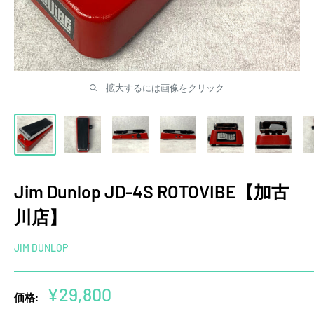
拡大するには画像をクリック
Jim Dunlop JD-4S ROTOVIBE【加古
川店】
JIM DUNLOP
販
¥29,800
価格:
売