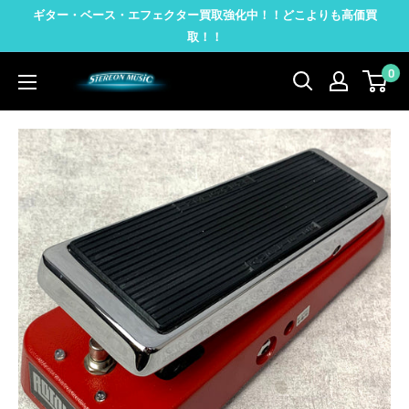
コ
ギター・ベース・エフェクター買取強化中！！どこよりも高価買
ン
取！！
テ
0
STEREON
ン
MUSIC
ツ
に
ス
キ
ッ
プ
す
る