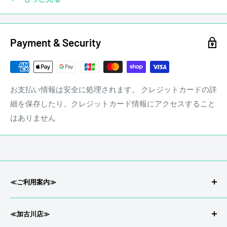
ッジ、ペグ、ナット、フレットなどカスタムされていても買
取させていただきます。
Payment & Security
☑ 傷あり
お支払い情報は安全に処理されます。 クレジットカードの詳
細を保存したり、クレジットカード情報にアクセスすること
はありません
stereon music LINE QRコード
≪ご利用案内≫
会社概要/特定商取引
≪加古川店≫
返品/返金について