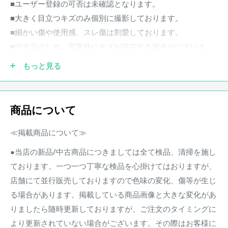
■ユーザー登録の可否は未確認となります。
■大きく目立つキズのみ個別に撮影しております。
■細かい傷や使用感、スレ傷は割愛しております。
■中古品のため、写真外にキズが存在する場合がございま
す。
もっと見る
※スペック、詳細などはメーカーHP等をご確認ください。
付属品：取扱説明書
商品について
【商品状態】
中古品 キズあり
≪掲載商品について≫
※状態は画像にてご確認ください。
●当店の新品/中古商品につきましては全て検品、清掃を施し
店頭にて買取を行った中古品となります。
ております。一つ一つ丁寧な検品を心掛けてはおりますが、
その他、写真に写りきらないスリ傷等が存在する場合がござ
店舗にて並行販売しておりますので色味の変化、傷等が生じ
います。
る場合があります。掲載している商品画像と大きな変化があ
りましたら随時更新しておりますが、ご注文のタイミングに
商品状態は担当者の主観によるものとなります。
より更新されていない場合がございます。その際はお客様に