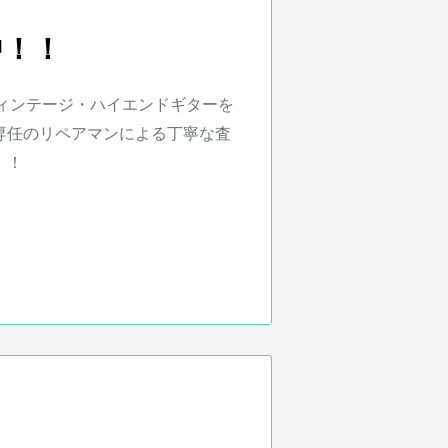
は、無料で調整・修理致します。
品、セット等に含まれる楽器本体
中！！
。また、配送にかかる費用は原則
ィンテージ・ハイエンドギターを
初期不良などがあった場合、弊社に
専任のリペアマンによる丁寧な査
送にかかる費用は原則お客様負担
！！