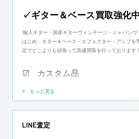
常なご使用状況のもとで発生した故障につきまして
楽器本体に対する保証となります。消耗部品、付属
✓ギター＆ベース買取強化
以外の商品に関しましては保証の対象外となります
お客様負担となります。
輸入ギター・国産ギターヴィンテージ・ジャパンヴ
※その他楽器の保証期間について到着後3日以内に
はじめ、ギター＆ベース・エフェクター・アンプを
て調整、リペアの対応をさせて頂きます。また、配
定でどこよりも頑張って高価買取を行っております
となります。
☑ カスタム品
もっと見る
LINE査定