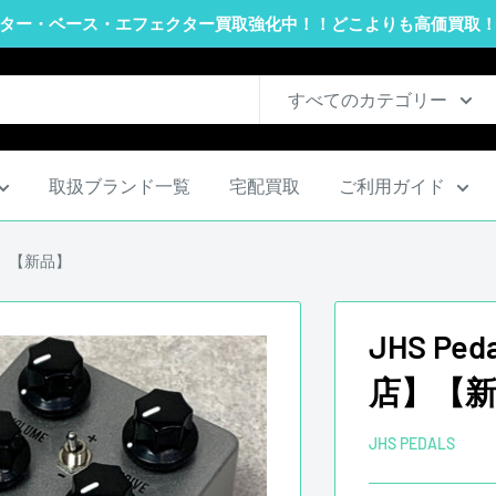
ター・ベース・エフェクター買取強化中！！どこよりも高価買取
すべてのカテゴリー
取扱ブランド一覧
宅配買取
ご利用ガイド
川店】【新品】
JHS Pe
店】【
JHS PEDALS