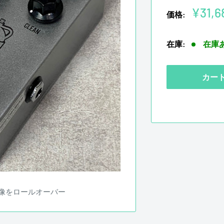
販
¥31,6
価格:
売
価
在庫:
在庫
格
カー
像をロールオーバー