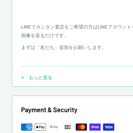
LINEでカンタン査定をご希望の方はLINEアカウ
画像を送るだけです。
まずは「友だち」追加をお願いします。
もっと見る
Payment & Security
ピックアップを社外品に交換していても大丈夫です
させていただきます。他にも、ブリッジ、ペグ、ナ
ていても買取させていただきます。