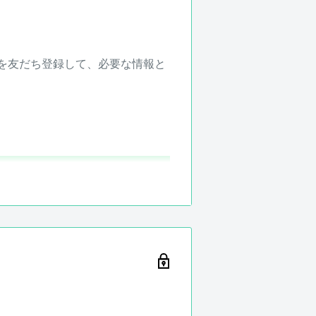
ントを友だち登録して、必要な情報と
！もちろん純正品がなくても買取
ット、フレットなどカスタムされ