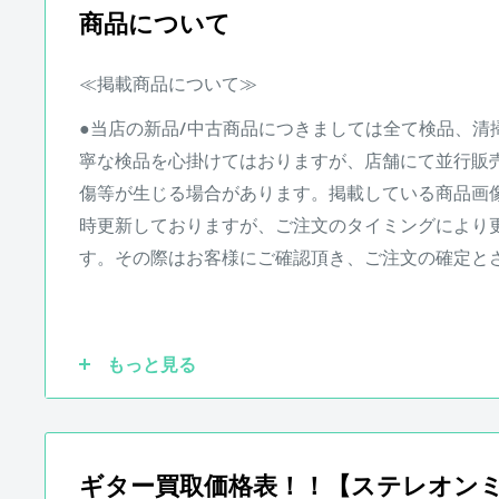
■スペック、詳細などはメーカーHP等をご確認くだ
商品について
商品状態
≪掲載商品について≫
店頭での試奏などにより、細かな擦り傷等が発生す
●当店の新品/中古商品につきましては全て検品、清
承下さい。
寧な検品を心掛けてはおりますが、
店舗にて並行販
傷等が生じる場合があります。掲載している商品画
時更新しておりますが、ご注文のタイミングにより
商品状態は担当者の主観によるものとなります。
す。その際はお客様にご確認頂き、ご注文の確定と
画像と合わせてご確認ください。
●実際の商品と商品画像の色味や木目など撮影状況
もっと見る
す。予めご了承ください。
●保証書が付属している商品につきましては購入から
ギター買取価格表！！【ステレオン