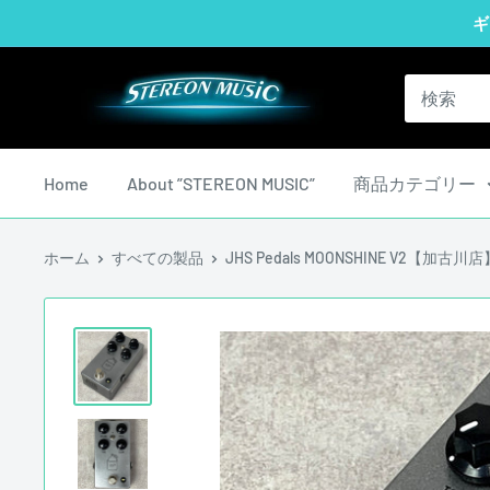
コ
ギ
ン
テ
STEREON
ン
MUSIC
ツ
に
Home
About ”STEREON MUSIC”
商品カテゴリー
ス
キ
ホーム
すべての製品
JHS Pedals MOONSHINE V2【加古
ッ
プ
す
る