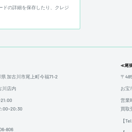
ードの詳細を保存したり、クレジ
≪尾
兵庫県 加古川市尾上町今福71-2
〒48
古川店内
お宝
21:00
営業時
00~20:30
買取受
【Tel.
06-806