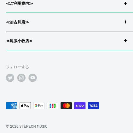
stereon music LINE QRコード
≪ご利用案内≫
会社概要/特定商取引
≪加古川店≫
返品/返金について
プライバシーポリシー
〒675-0033兵庫県 加古川市尾上町今福71-2
≪尾張小牧店≫
配送について
お宝市番館 加古川店内
利用規約
〒485-0046 愛知県小牧市堀の内3-24
ギターに傷は付きものです。毎日のように弾いていればどう
営業時間12:30~21:00
お宝市番館 尾張小牧店内
してもピック傷や細かな傷が付きます。ギターは弾いてこそ
買取受付時間12:00~20:30
フォローする
ギターです。ステレオンミュージックでは通常の使用におけ
定休日 火曜日
営業時間10:00~23:00（年中無休）
る細かな傷についてマイナス査定はいたしません。
買取受付時間12:00~21:00
【Tel.】0120-006-806
≪LINE査定について≫
【Tel.】 0120-651-511
【e-mail】otaichi.gakki.kakogawa@gmail.com
☑ 塗装剥げ
●可能な限り明るい場所での撮影をお願いいたします。
【e-mail】otaichi.komaki.music@gmail.com
●ピントの合った写真をお送りください。
●型番やロゴなどはハッキリと確認出来るようにお願いいた
© 2026 STEREON MUSIC