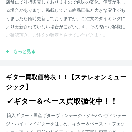
店舗にて並行販売しておりますので色味の変化、傷等が生じ
る場合があります。掲載している商品画像と大きな変化があ
■試奏などによる細かい傷は割愛しております。
りましたら随時更新しておりますが、ご注文のタイミングに
■スペック、詳細などはメーカーHP等をご確認ください。
より更新されていない場合がございます。その際はお客様に
ご確認頂き、ご注文の確定とさせていただきます。
商品状態
店頭での試奏などにより、細かな擦り傷等が発生する可能性
もっと見る
がございますこと、ご了承下さい。
●実際の商品と商品画像の色味や木目など撮影状況により若
干異なる場合がございます。予めご了承ください。
ギター買取価格表！！【ステレオンミュー
商品状態は担当者の主観によるものとなります。
ジック】
●保証書が付属している商品につきましては購入から1年とな
画像と合わせてご確認ください。
ります。保証期
間中、正常なご使用状況のもとで発生した故
✓ギター＆ベース買取強化中！！
障につきましては、無料で調整・修理致します。
楽器本体に対する保証となります。消耗部品、付属品、セッ
輸入ギター・国産ギターヴィンテージ・ジャパンヴィンテー
ト等に含まれる楽器本体以外の商品に関しましては保証の対
ジ・ハイエンドギターをはじめ、ギター＆ベース・エフェク
象外となります。また、配送にかかる費用は原則お客様負担
ター・アンプを専任のリペアマンによる丁寧な査定でどこよ