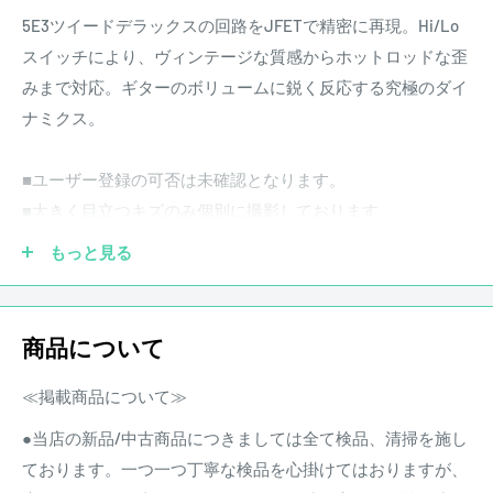
5E3ツイードデラックスの回路をJFETで精密に再現。Hi/Lo
スイッチにより、ヴィンテージな質感からホットロッドな歪
みまで対応。ギターのボリュームに鋭く反応する究極のダイ
ナミクス。
■ユーザー登録の可否は未確認となります。
■大きく目立つキズのみ個別に撮影しております。
■細かい傷や使用感、スレ傷は割愛しております。
もっと見る
保存袋 / 取扱説明書 / 箱 / アクセサリー類
商品について
【付属品についてのご案内】
・掲載画像に写っているものが全ての付属品です。
≪掲載商品について≫
・中古品のため、付属品に使用感や多少の傷みがある場合が
●当店の新品/中古商品につきましては全て検品、清掃を施し
ございます。
ております。一つ一つ丁寧な検品を心掛けてはおりますが、
・商品ランクは付属品の状態を含みません。