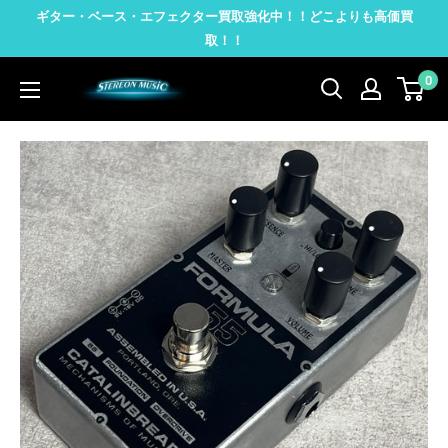
コ
ギター・ベース・エフェクター買取強化中！！どこよりも高価買
ン
取！！
テ
0
STEREON
ン
MUSIC
ツ
に
ス
キ
ッ
プ
す
る