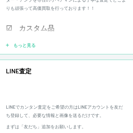
となります。
りも頑張って高価買取を行っております！！
※その他楽器の保証期間について到着後3日以内に初期不良
などがあった場合、弊社にて調整、リペアの対応をさせて頂
☑ カスタム品
きます。また、配送にかかる費用は原則お客様負担となりま
す。
もっと見る
LINE査定
LINEでカンタン査定をご希望の方はLINEアカウントを友だ
ち登録して、必要な情報と画像を送るだけです。
まずは「友だち」追加をお願いします。