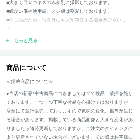
■大きく目立つキズのみ個別に撮影しております。
■細かい傷や使用感、スレ傷は割愛しております。
■中古品のため、写真外にキズが存在する場合がございま
す。
※スペック、詳細などはメーカーHP等をご確認ください。
もっと見る
取扱説明書 / 箱
商品について
【付属品についてのご案内】
・掲載画像に写っているものが全ての付属品です。
≪掲載商品について≫
・中古品のため、付属品に使用感や多少の傷みがある場合が
●当店の新品/中古商品につきましては全て検品、清掃を施し
ございます。
ております。一つ一つ丁寧な検品を心掛けてはおりますが、
・商品ランクは付属品の状態を含みません。
店舗にて並行販売しておりますので色味の変化、傷等が生じ
る場合があります。掲載している商品画像と大きな変化があ
商品状態
りましたら随時更新しておりますが、ご注文のタイミングに
中古品 キズあり
より更新されていない場合がございます。その際はお客様に