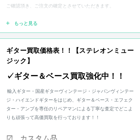
※状態は画像にてご確認ください。
ご確認頂き、ご注文の確定とさせていただきます。
店頭にて買取を行った中古品となります。
その他、写真に写りきらないスリ傷等が存在する場合がござ
もっと見る
います。
●実際の商品と商品画像の色味や木目など撮影状況により若
干異なる場合がございます。予めご了承ください。
ギター買取価格表！！【ステレオンミュー
商品状態は担当者の主観によるものとなります。
ジック】
●保証書が付属している商品につきましては購入から1年とな
画像と合わせてご確認ください。
ります。保証期
間中、正常なご使用状況のもとで発生した故
✓ギター＆ベース買取強化中！！
障につきましては、無料で調整・修理致します。
楽器本体に対する保証となります。消耗部品、付属品、セッ
輸入ギター・国産ギターヴィンテージ・ジャパンヴィンテー
ト等に含まれる楽器本体以外の商品に関しましては保証の対
ジ・ハイエンドギターをはじめ、ギター＆ベース・エフェク
象外となります。また、配送にかかる費用は原則お客様負担
ター・アンプを専任のリペアマンによる丁寧な査定でどこよ
となります。
りも頑張って高価買取を行っております！！
※その他楽器の保証期間について到着後3日以内に初期不良
などがあった場合、弊社にて調整、リペアの対応をさせて頂
☑ カスタム品