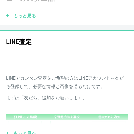
きます。また、配送にかかる費用は原則お客様負担となりま
す。
もっと見る
ピックアップを社外品に交換していても大丈夫です！もちろ
LINE査定
ん純正品がなくても買取させていただきます。他にも、ブリ
ッジ、ペグ、ナット、フレットなどカスタムされていても買
取させていただきます。
LINEでカンタン査定をご希望の方はLINEアカウントを友だ
☑ 傷あり
ち登録して、必要な情報と画像を送るだけです。
まずは「友だち」追加をお願いします。
もっと見る