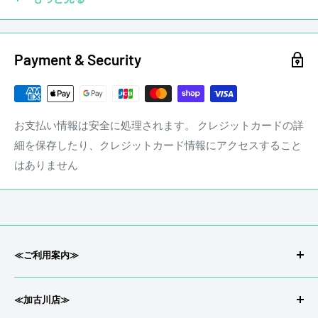
Payment & Security
お支払い情報は安全に処理されます。 クレジットカードの詳
細を保存したり、クレジットカード情報にアクセスすること
はありません
ギターに傷は付きものです。毎日のように弾いていればどう
してもピック傷や細かな傷が付きます。ギターは弾いてこそ
ギターです。ステレオンミュージックでは通常の使用におけ
る細かな傷についてマイナス査定はいたしません。
stereon music LINE QRコード
≪ご利用案内≫
会社概要/特定商取引
☑ 塗装剥げ
≪加古川店≫
返品/返金について