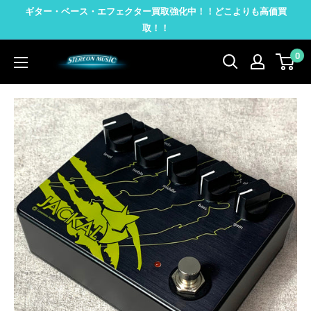
コ
ギター・ベース・エフェクター買取強化中！！どこよりも高価買
ン
取！！
テ
0
STEREON
ン
MUSIC
ツ
に
ス
キ
ッ
プ
す
る