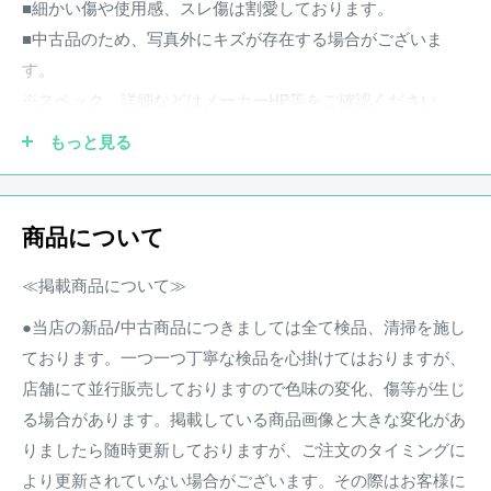
■細かい傷や使用感、スレ傷は割愛しております。
■中古品のため、写真外にキズが存在する場合がございま
す。
※スペック、詳細などはメーカーHP等をご確認ください。
もっと見る
―
商品状態
商品について
中古品 キズあり
※状態は画像にてご確認ください。
≪掲載商品について≫
店頭にて買取を行った中古品となります。
●当店の新品/中古商品につきましては全て検品、清掃を施し
その他、写真に写りきらないスリ傷等が存在する場合がござ
ております。一つ一つ丁寧な検品を心掛けてはおりますが、
います。
店舗にて並行販売しておりますので色味の変化、傷等が生じ
る場合があります。掲載している商品画像と大きな変化があ
りましたら随時更新しておりますが、ご注文のタイミングに
商品状態は担当者の主観によるものとなります。
より更新されていない場合がございます。その際はお客様に