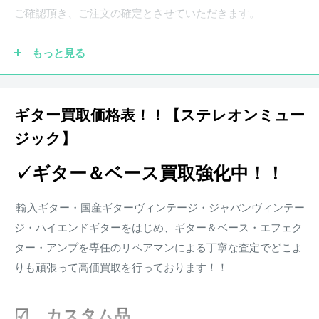
画像と合わせてご確認ください。
ご確認頂き、ご注文の確定とさせていただきます。
もっと見る
●実際の商品と商品画像の色味や木目など撮影状況により若
干異なる場合がございます。予めご了承ください。
ギター買取価格表！！【ステレオンミュー
ジック】
●保証書が付属している商品につきましては購入から1年とな
ります。保証期
間中、正常なご使用状況のもとで発生した故
✓ギター＆ベース買取強化中！！
障につきましては、無料で調整・修理致します。
楽器本体に対する保証となります。消耗部品、付属品、セッ
輸入ギター・国産ギターヴィンテージ・ジャパンヴィンテー
ト等に含まれる楽器本体以外の商品に関しましては保証の対
ジ・ハイエンドギターをはじめ、ギター＆ベース・エフェク
象外となります。また、配送にかかる費用は原則お客様負担
ター・アンプを専任のリペアマンによる丁寧な査定でどこよ
となります。
りも頑張って高価買取を行っております！！
※その他楽器の保証期間について到着後3日以内に初期不良
などがあった場合、弊社にて調整、リペアの対応をさせて頂
☑ カスタム品