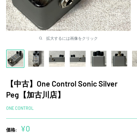
拡大するには画像をクリック
【中古】One Control Sonic Silver
Peg【加古川店】
ONE CONTROL
販
¥0
価格:
売