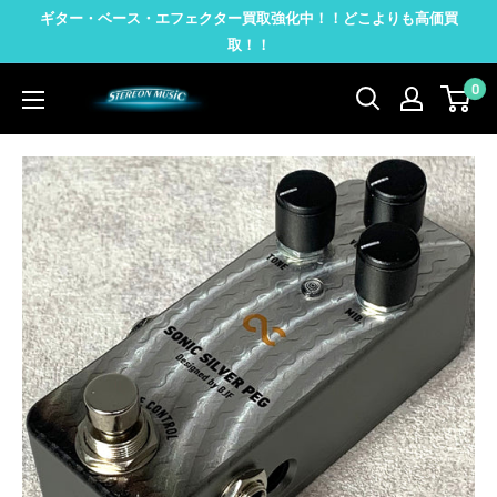
コ
ギター・ベース・エフェクター買取強化中！！どこよりも高価買
ン
取！！
テ
0
STEREON
ン
MUSIC
ツ
に
ス
キ
ッ
プ
す
る