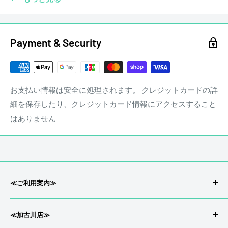
ッジ、ペグ、ナット、フレットなどカスタムされていても買
取させていただきます。
Payment & Security
☑ 傷あり
お支払い情報は安全に処理されます。 クレジットカードの詳
細を保存したり、クレジットカード情報にアクセスすること
はありません
stereon music LINE QRコード
≪ご利用案内≫
会社概要/特定商取引
≪加古川店≫
返品/返金について