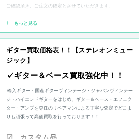
画像と合わせてご確認ください。
ご確認頂き、ご注文の確定とさせていただきます。
もっと見る
●実際の商品と商品画像の色味や木目など撮影状況により若
干異なる場合がございます。予めご了承ください。
ギター買取価格表！！【ステレオンミュー
ジック】
●保証書が付属している商品につきましては購入から1年とな
ります。保証期
間中、正常なご使用状況のもとで発生した故
✓ギター＆ベース買取強化中！！
障につきましては、無料で調整・修理致します。
楽器本体に対する保証となります。消耗部品、付属品、セッ
輸入ギター・国産ギターヴィンテージ・ジャパンヴィンテー
ト等に含まれる楽器本体以外の商品に関しましては保証の対
ジ・ハイエンドギターをはじめ、ギター＆ベース・エフェク
象外となります。また、配送にかかる費用は原則お客様負担
ター・アンプを専任のリペアマンによる丁寧な査定でどこよ
となります。
りも頑張って高価買取を行っております！！
※その他楽器の保証期間について到着後3日以内に初期不良
などがあった場合、弊社にて調整、リペアの対応をさせて頂
☑ カスタム品