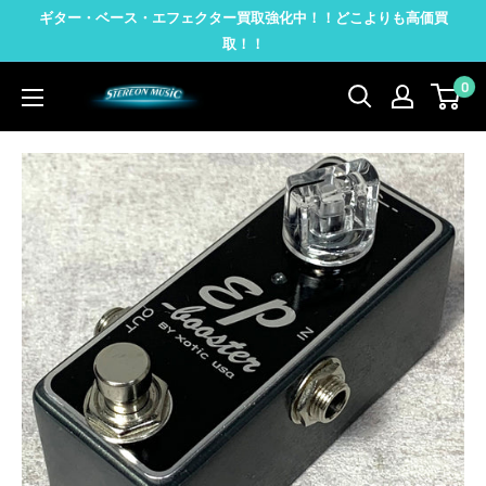
コ
ギター・ベース・エフェクター買取強化中！！どこよりも高価買
ン
取！！
テ
0
STEREON
ン
MUSIC
ツ
に
ス
キ
ッ
プ
す
る