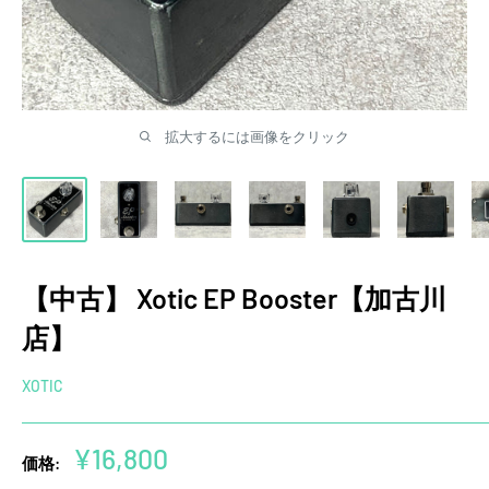
拡大するには画像をクリック
【中古】 Xotic EP Booster【加古川
店】
XOTIC
販
¥16,800
価格:
売