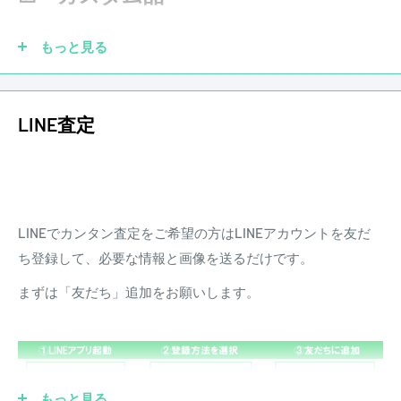
きます。また、配送にかかる費用は原則お客様負担となりま
す。
もっと見る
ピックアップを社外品に交換していても大丈夫です！もちろ
LINE査定
ん純正品がなくても買取させていただきます。他にも、ブリ
ッジ、ペグ、ナット、フレットなどカスタムされていても買
取させていただきます。
LINEでカンタン査定をご希望の方はLINEアカウントを友だ
☑ 傷あり
ち登録して、必要な情報と画像を送るだけです。
まずは「友だち」追加をお願いします。
もっと見る