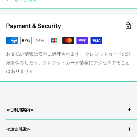
Payment & Security
お支払い情報は安全に処理されます。 クレジットカードの詳
細を保存したり、クレジットカード情報にアクセスすること
はありません
ギターに傷は付きものです。毎日のように弾いていればどう
してもピック傷や細かな傷が付きます。ギターは弾いてこそ
ギターです。ステレオンミュージックでは通常の使用におけ
る細かな傷についてマイナス査定はいたしません。
stereon music LINE QRコード
≪ご利用案内≫
会社概要/特定商取引
☑ 塗装剥げ
≪加古川店≫
返品/返金について