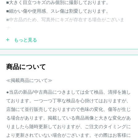
■大きく目立つキズのみ個別に撮影しております。
■細かい傷や使用感、スレ傷は割愛しております。
■中古品のため、写真外にキズが存在する場合がございま
す。
※スペック、詳細などはメーカーHP等をご確認ください。
もっと見る
付属品：取扱説明書,箱
【商品状態】
商品について
中古品 キズあり
≪掲載商品について≫
※状態は画像にてご確認ください。
●当店の新品/中古商品につきましては全て検品、清掃を施し
店頭にて買取を行った中古品となります。
ております。一つ一つ丁寧な検品を心掛けてはおりますが、
その他、写真に写りきらないスリ傷等が存在する場合がござ
店舗にて並行販売しておりますので色味の変化、傷等が生じ
います。
る場合があります。掲載している商品画像と大きな変化があ
りましたら随時更新しておりますが、ご注文のタイミングに
商品状態は担当者の主観によるものとなります。
より更新されていない場合がございます。その際はお客様に