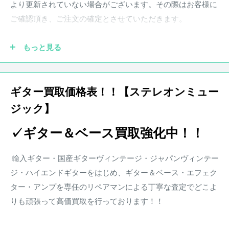
より更新されていない場合がございます。その際はお客様に
イプネックとなっており高い演奏性を寄与。
ご確認頂き、ご注文の確定とさせていただきます。
ブリッジはHi-Massをマウント。質量由来のタイトさや豊か
もっと見る
なサスティンが楽しめ、おまけに音像そのもののハイレスポ
●実際の商品と商品画像の色味や木目など撮影状況により若
ンスも見込める。
干異なる場合がございます。予めご了承ください。
ギター買取価格表！！【ステレオンミュー
PUにはPlayer Plus用に用意されたNoiseless P/Jを搭載し、可
ジック】
●保証書が付属している商品につきましては購入から1年とな
変域の広い3Band EQを組み合わせ。アクティブ/パッシブの
ります。保証期
間中、正常なご使用状況のもとで発生した故
切り替えはコントロールパネル上のミニSWからアサインす
✓ギター＆ベース買取強化中！！
障につきましては、無料で調整・修理致します。
ることができ、演奏中の不意なトラブルでもエスケープが可
楽器本体に対する保証となります。消耗部品、付属品、セッ
能となるプレイヤーズスペック。
輸入ギター・国産ギターヴィンテージ・ジャパンヴィンテー
ト等に含まれる楽器本体以外の商品に関しましては保証の対
ジ・ハイエンドギターをはじめ、ギター＆ベース・エフェク
象外となります。また、配送にかかる費用は原則お客様負担
伝統的なスペックと先進的なパフォーマンスを両立した刺激
ター・アンプを専任のリペアマンによる丁寧な査定でどこよ
となります。
的な一本。
りも頑張って高価買取を行っております！！
※その他楽器の保証期間について到着後3日以内に初期不良
弾き傷や擦り傷、使用に伴う打痕などはあるが