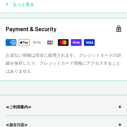
もっと見る
商品状態
中古品 キズあり
※状態は画像にてご確認ください。
Payment & Security
店頭にて買取を行った中古品となります
※大きく目立つキズや、写真に写るキズのみ撮影しておりま
す
写真以外にも小さな打痕やスリキズが存在するとお考えくだ
お支払い情報は安全に処理されます。 クレジットカードの詳
さい。
細を保存したり、クレジットカード情報にアクセスすること
当店専任リペアマンによるメンテナンス済みです。
はありません
ギターに傷は付きものです。毎日のように弾いていればどう
してもピック傷や細かな傷が付きます。ギターは弾いてこそ
■ ネック状態 ： ほぼストレート
ギターです。ステレオンミュージックでは通常の使用におけ
■ フレット残り ： 7～8割程度
る細かな傷についてマイナス査定はいたしません。
■ トラスロッド ： 余裕あり
stereon music LINE QRコード
≪ご利用案内≫
会社概要/特定商取引
☑ 塗装剥げ
≪加古川店≫
商品状態、フレットやネックの状態は担当者の主観によるも
返品/返金について