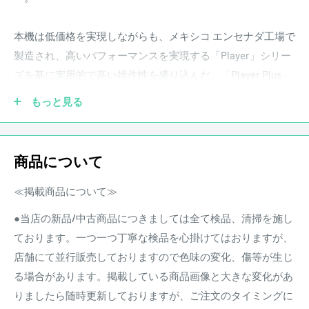
本機は低価格を実現しながらも、メキシコ エンセナダ工場で
製造され、高いパフォーマンスを実現する「Player」シリー
ズを基に実用的で高い操作性を盛り込んだ、「Player Plus」
シリーズより、
もっと見る
18Vアクティブプリアンプを搭載した、Precision Bass。
ステージ映えするメタリックグリーンのカラーリングがなん
商品について
とも個性的。
≪掲載商品について≫
リアポジションにエキストラとしてJスタイルシングルコイ
●当店の新品/中古商品につきましては全て検品、清掃を施し
ル装備した、PJレイアウトを基調とし、更なる汎用性を獲
ております。一つ一つ丁寧な検品を心掛けてはおりますが、
得。
店舗にて並行販売しておりますので色味の変化、傷等が生じ
る場合があります。掲載している商品画像と大きな変化があ
Fenderのゆるぎないサウンドを約束する、アルダーボディに
りましたら随時更新しておりますが、ご注文のタイミングに
1Pメイプルネック。サテンフィニッシュのModern ""C ""シェ