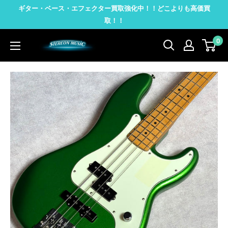
コ
ギター・ベース・エフェクター買取強化中！！どこよりも高価買
ン
取！！
テ
0
STEREON
ン
MUSIC
ツ
に
ス
キ
ッ
プ
す
る