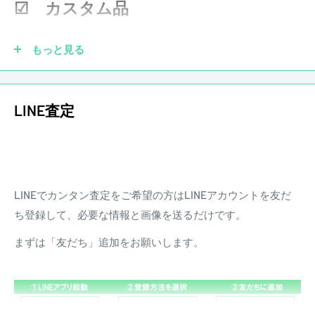
などがあった場合、弊社にて調整、リペアの対応をさせて頂
☑ カスタム品
演奏に支障はなく、プレイヤーズコンディション。
きます。また、配送にかかる費用は原則お客様負担となりま
す。
もっと見る
重量：4.18Kg
ソフトケース
ピックアップを社外品に交換していても大丈夫です！もちろ
LINE査定
【付属品についてのご案内】
ん純正品がなくても買取させていただきます。他にも、ブリ
・掲載画像に写っているものが全ての付属品です。
ッジ、ペグ、ナット、フレットなどカスタムされていても買
・中古品のため、付属品に使用感や多少の傷みがある場合が
取させていただきます。
ございます。
・商品ランクは付属品の状態を含みません。
LINEでカンタン査定をご希望の方はLINEアカウントを友だ
☑ 傷あり
■BODY:Alder
ち登録して、必要な情報と画像を送るだけです。
■NECK:Maple
まずは「友だち」追加をお願いします。
■FINGER BOARD:Maple
■PICKUPS:Fender:Player Plus PB/Noiseless JB
■PREAMP:18V 3Band EQ