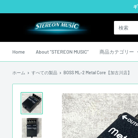
コ
ギ
ン
テ
STEREON
ン
MUSIC
ツ
に
Home
About ”STEREON MUSIC”
商品カテゴリー
ス
キ
ホーム
すべての製品
BOSS ML-2 Metal Core【加古川店】
ッ
プ
す
る