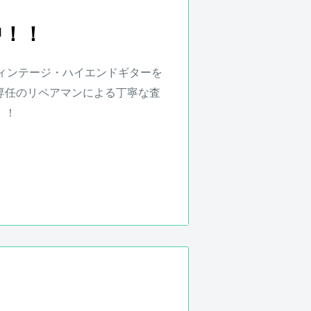
は、無料で調整・修理致します。
品、セット等に含まれる楽器本体
中！！
。また、配送にかかる費用は原則
ィンテージ・ハイエンドギターを
初期不良などがあった場合、弊社に
専任のリペアマンによる丁寧な査
送にかかる費用は原則お客様負担
！！
！もちろん純正品がなくても買取
ット、フレットなどカスタムされ