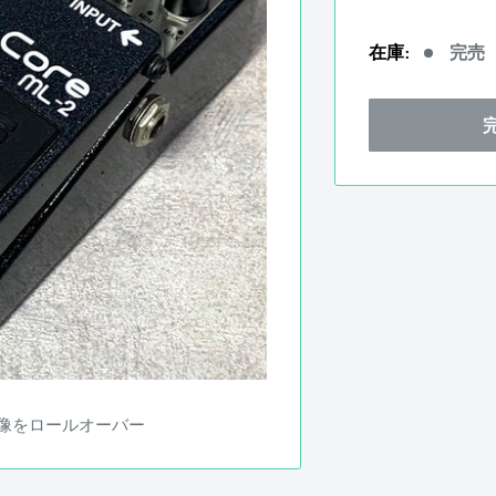
売
価
在庫:
完売
格
像をロールオーバー