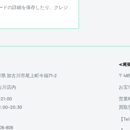
ードの詳細を保存したり、クレジ
ればどうしてもピック傷や細かな
≪尾
テレオンミュージックでは通常の
しません。
兵庫県 加古川市尾上町今福71-2
〒48
古川店内
お宝
21:00
営業時
00~20:30
買取受
【Tel.
06-806