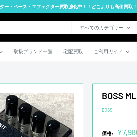
ター・ベース・エフェクター買取強化中！！どこよりも高価買取
すべてのカテゴリー
取扱ブランド一覧
宅配買取
ご利用ガイド
BOSS M
BOSS
販
¥7,98
価格: