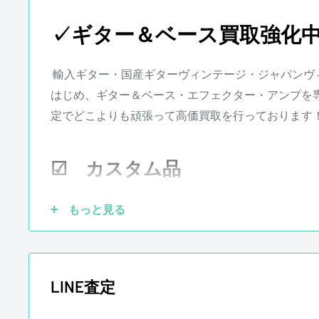
常なご使用状況のもとで発生した故障につきまして
楽器本体に対する保証となります。消耗部品、付属
✓ギター＆ベース買取強化
以外の商品に関しましては保証の対象外となります
お客様負担となります。
輸入ギター・国産ギターヴィンテージ・ジャパンヴ
※その他楽器の保証期間について到着後3日以内に
はじめ、ギター＆ベース・エフェクター・アンプを
て調整、リペアの対応をさせて頂きます。また、配
定でどこよりも頑張って高価買取を行っております
となります。
☑ カスタム品
もっと見る
ピックアップを社外品に交換していても大丈夫です
LINE査定
させていただきます。他にも、ブリッジ、ペグ、ナ