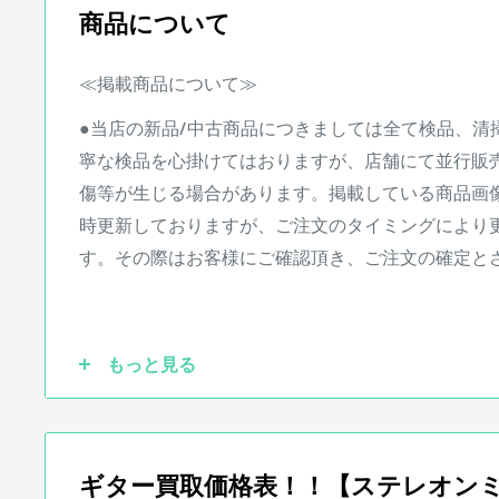
※状態は画像にてご確認ください。
商品について
店頭にて買取を行った中古品となります。
その他、写真に写りきらないスリ傷等が存在する場
≪掲載商品について≫
●当店の新品/中古商品につきましては全て検品、清
商品状態は担当者の主観によるものとなります。
寧な検品を心掛けてはおりますが、
店舗にて並行販
画像と合わせてご確認ください。
傷等が生じる場合があります。掲載している商品画
時更新しておりますが、ご注文のタイミングにより
す。その際はお客様にご確認頂き、ご注文の確定と
●実際の商品と商品画像の色味や木目など撮影状況
もっと見る
す。予めご了承ください。
●保証書が付属している商品につきましては購入から
ギター買取価格表！！【ステレオン