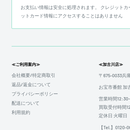
お支払い情報は安全に処理されます。 クレジットカ
ットカード情報にアクセスすることはありません
ギターに傷は付きものです。毎日のように弾いてい
≪ご利用案内≫
≪加古川店≫
傷が付きます。ギターは弾いてこそギターです。ス
使用における細かな傷についてマイナス査定はいた
会社概要/特定商取引
〒675-0033
返品/返金について
stereon music LINE QRコード
お宝市番館 加
プライバシーポリシー
☑ 塗装剥げ
営業時間12:30~
配送について
買取受付時間12:
利用規約
定休日 火曜日
【Tel.】0120-0