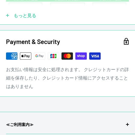
・商品ランクは付属品の状態を含みません。
ピックアップを社外品に交換していても大丈夫です！もちろ
■BODY:Ash
ん純正品がなくても買取させていただきます。他にも、ブリ
もっと見る
■NECK:Maple 1P
ッジ、ペグ、ナット、フレットなどカスタムされていても買
■PICKUPS:Fender Pure Vintage ‘59 Single-Coil Strat
取させていただきます。
Payment & Security
商品状態
☑ 傷あり
中古品 キズあり
※状態は画像にてご確認ください。
店頭にて買取を行った中古品となります
お支払い情報は安全に処理されます。 クレジットカードの詳
※大きく目立つキズや、写真に写るキズのみ撮影しておりま
細を保存したり、クレジットカード情報にアクセスすること
す
はありません
写真以外にも小さな打痕やスリキズが存在するとお考えくだ
さい。
当店専任リペアマンによるメンテナンス済みです。
stereon music LINE QRコード
≪ご利用案内≫
■ ネック状態 ： ほぼストレート