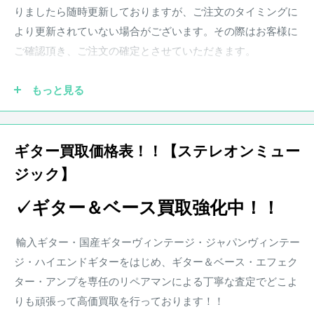
ングは清廉で凛とした雰囲気とともに50sらしい貫禄を醸し
りましたら随時更新しておりますが、ご注文のタイミングに
出す。
より更新されていない場合がございます。その際はお客様に
ご確認頂き、ご注文の確定とさせていただきます。
ボディには塗装に合わせて通常のアルダーボディではなく、
アッシュが採用。極薄のフラッシュコートラッカーフィニッ
もっと見る
シュが施されており、鳴りも抜群。
●実際の商品と商品画像の色味や木目など撮影状況により若
干異なる場合がございます。予めご了承ください。
Ｖシェイプのネックにはメイプル1Ｐを採用。フラットな9.5
ギター買取価格表！！【ステレオンミュー
インチ指板ラディアスの指板には演奏性の高いナロー・トー
ジック】
●保証書が付属している商品につきましては購入から1年とな
ルフレットを搭載。
ります。保証期
間中、正常なご使用状況のもとで発生した故
✓ギター＆ベース買取強化中！！
障につきましては、無料で調整・修理致します。
ハードウェア類も抜かりなく、マシンヘッドにはFender刻印
楽器本体に対する保証となります。消耗部品、付属品、セッ
の入ったヴィンテージスタイルのクルーソンペグを搭載。ブ
輸入ギター・国産ギターヴィンテージ・ジャパンヴィンテー
ト等に含まれる楽器本体以外の商品に関しましては保証の対
リッジにはPure Vintage 6-Saddle Synchronized Tremoloを搭
ジ・ハイエンドギターをはじめ、ギター＆ベース・エフェク
象外となります。また、配送にかかる費用は原則お客様負担
載。
ター・アンプを専任のリペアマンによる丁寧な査定でどこよ
となります。
りも頑張って高価買取を行っております！！