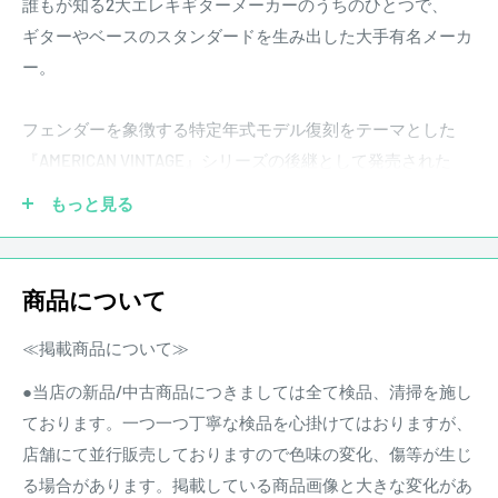
誰もが知る2大エレキギターメーカーのうちのひとつで、
ギターやベースのスタンダードを生み出した大手有名メーカ
ー。
フェンダーを象徴する特定年式モデル復刻をテーマとした
『AMERICAN VINTAGE』シリーズの後継として発売された
『AMERICAN ORIGINAL』シリーズ。50s/60s/70sというそれ
もっと見る
ぞれの“年代”を代表するエッセンスが各モデルに詰め込まれ
ている。
商品について
本機はそんなAmerican Original Seriesとして50年代ストラト
キャスターをモデルに、モダンなプレイアビリティを追加
≪掲載商品について≫
し、より幅広いプレイヤーにフェンダーの伝統を届ける一
●当店の新品/中古商品につきましては全て検品、清掃を施し
本。
ております。一つ一つ丁寧な検品を心掛けてはおりますが、
店舗にて並行販売しておりますので色味の変化、傷等が生じ
American Originalの50年代型のホワイトブロンドのカラーリ
る場合があります。掲載している商品画像と大きな変化があ