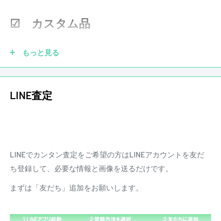
ピックアップにはFenderオリジナルのPure Vintage ‘59
※その他楽器の保証期間について到着後3日以内に初期不良
Single-Coil Stratをマウント。当時の仕様を再現しており、
などがあった場合、弊社にて調整、リペアの対応をさせて頂
☑ カスタム品
ハリのある繊細なクリーンサウンドから、メリハリの利いた
きます。また、配送にかかる費用は原則お客様負担となりま
ドライブサウンドまで幅広くアウトプット。
す。
もっと見る
使用に伴う擦り傷や弾き傷、細かな打痕などは見受けられる
が
LINE査定
演奏に支障はなく調整されたプレイヤーズコンディション。
重量：3.42Kg
書類等 / ハードケース015
LINEでカンタン査定をご希望の方はLINEアカウントを友だ
【付属品についてのご案内】
ち登録して、必要な情報と画像を送るだけです。
・掲載画像に写っているものが全ての付属品です。
まずは「友だち」追加をお願いします。
・中古品のため、付属品に使用感や多少の傷みがある場合が
ございます。