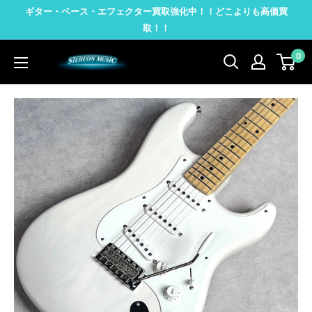
コ
ギター・ベース・エフェクター買取強化中！！どこよりも高価買
ン
取！！
テ
0
STEREON
ン
MUSIC
ツ
に
ス
キ
ッ
プ
す
る