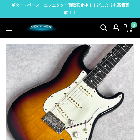
コ
ギター・ベース・エフェクター買取強化中！！どこよりも高価買
ン
取！！
テ
0
STEREON
ン
MUSIC
ツ
に
ス
キ
ッ
プ
す
る