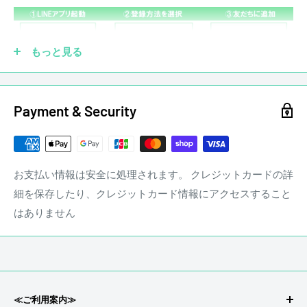
・商品ランクは付属品の状態を含みません。
■BODY:Alder
ピックアップを社外品に交換していても大丈夫です！もちろ
■NECK:Maple
ん純正品がなくても買取させていただきます。他にも、ブリ
もっと見る
■FINGER BOARD:Rosewood
ッジ、ペグ、ナット、フレットなどカスタムされていても買
■PICKUPS:Fender Texas Special
取させていただきます。
Payment & Security
商品状態
☑ 傷あり
中古品 キズあり
※状態は画像にてご確認ください。
店頭にて買取を行った中古品となります
お支払い情報は安全に処理されます。 クレジットカードの詳
※大きく目立つキズや、写真に写るキズのみ撮影しておりま
細を保存したり、クレジットカード情報にアクセスすること
す
はありません
写真以外にも小さな打痕やスリキズが存在するとお考えくだ
さい。
当店専任リペアマンによるメンテナンス済みです。
stereon music LINE QRコード
≪ご利用案内≫