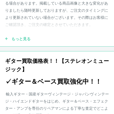
はそれぞれ97年の10月、9月となっている。
る場合があります。掲載している商品画像と大きな変化があ
りましたら随時更新しておりますが、ご注文のタイミングに
この時期のAmerican Vintageの特徴でもある比較的スリムな
より更新されていない場合がございます。その際はお客様に
ネックシェイプはプレイヤーを問わず握りやすい仕様。7.25
ご確認頂き、ご注文の確定とさせていただきます。
ラジアスの指板にヴィンテージスタイルのフレットを搭載
し、当時スペックを忠実に再現。
もっと見る
●実際の商品と商品画像の色味や木目など撮影状況により若
ハードウェア類も抜かりなく、マシンヘッドにはヴィンテー
干異なる場合がございます。予めご了承ください。
ジスタイルのクルーソンペグを搭載。ブリッジにはオリジナ
ギター買取価格表！！【ステレオンミュー
ルのトレモロブリッジを採用。
ジック】
●保証書が付属している商品につきましては購入から1年とな
ります。保証期
間中、正常なご使用状況のもとで発生した故
ピックアップにはFender Custom Shopにも使用されているUS
✓ギター＆ベース買取強化中！！
障につきましては、無料で調整・修理致します。
製のTEXAS SPECIALをマウントした特別仕様。クリーン時に
楽器本体に対する保証となります。消耗部品、付属品、セッ
は存在感のあるサウンドを、ドライブ時にはファットで粘り
輸入ギター・国産ギターヴィンテージ・ジャパンヴィンテー
ト等に含まれる楽器本体以外の商品に関しましては保証の対
のあるサウンドを出力。セレクターは5Way仕様となってお
ジ・ハイエンドギターをはじめ、ギター＆ベース・エフェク
象外となります。また、配送にかかる費用は原則お客様負担
り、使い勝手のよい仕様に。
ター・アンプを専任のリペアマンによる丁寧な査定でどこよ
となります。