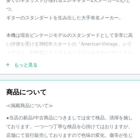
多くのギタリストが憧れるエレキギター2大メーカーのひと
つ、
ギターのスタンダートを生み出した大手有名メーカー。
本機は現在ビンテージモデルのスタンダードとして非常に高
い評価を受ける1982年スタートの「American Vintage」シリ
ーズより、62年型のストラトキャスターをモチーフにした一
本。バックキャビティにYAMANOのサインがあり、山野楽器
もっと見る
がオーダーしたYAMANOモデルとみられる。
王道の3-Color Sunburstは経年によって良い雰囲気を感じさ
商品について
せ、渋い佇まい。
≪掲載商品について≫
ラッカー塗装が施されたボディにはアルダーを採用。ネック
●当店の新品/中古商品につきましては全て検品、清掃を施し
にはメイプルにスラブ張りのローズウッド指板を採用した62
ております。一つ一つ丁寧な検品を心掛けてはおりますが、
年仕様の伝統的なウッドマテリアル。ネック、ボディデート
店舗にて並行販売しておりますので色味の変化、傷等が生じ