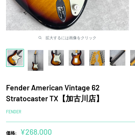
拡大するには画像をクリック
Fender American Vintage 62
Stratocaster TX【加古川店】
FENDER
販
¥268,000
価格: