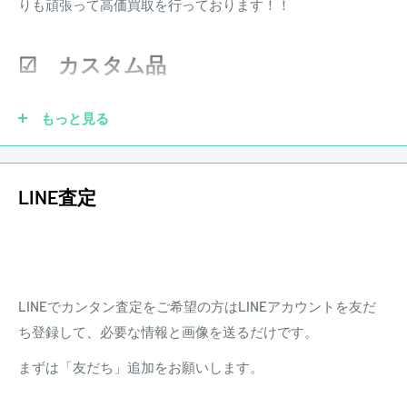
りも頑張って高価買取を行っております！！
現行の後継モデルとはまた違う弾き心地、サウンドを提供す
※その他楽器の保証期間について到着後3日以内に初期不良
る一本。
などがあった場合、弊社にて調整、リペアの対応をさせて頂
☑ カスタム品
きます。また、配送にかかる費用は原則お客様負担となりま
※ロゴ欠けあり、バックパネルの止めネジ、アーム交換
す。
もっと見る
使用による弾き傷や擦り傷、多少の打痕等はあるが
演奏に支障はなく調整されたプレイヤーズコンディション。
LINE査定
重量：3.59Kg
ハードケース0024 ブリッジカバー 取り外した3Way SW
【付属品についてのご案内】
LINEでカンタン査定をご希望の方はLINEアカウントを友だ
・掲載画像に写っているものが全ての付属品です。
ち登録して、必要な情報と画像を送るだけです。
・中古品のため、付属品に使用感や多少の傷みがある場合が
まずは「友だち」追加をお願いします。
ございます。