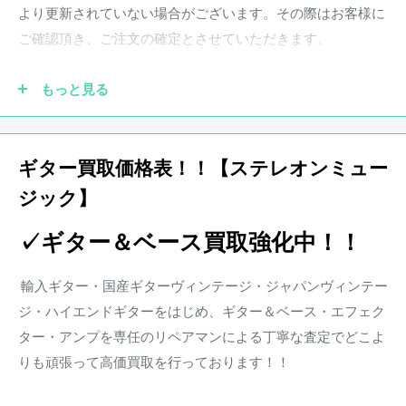
がございますこと、ご了承下さい。
より更新されていない場合がございます。その際はお客様に
ご確認頂き、ご注文の確定とさせていただきます。
商品状態は担当者の主観によるものとなります。
もっと見る
画像と合わせてご確認ください。
●実際の商品と商品画像の色味や木目など撮影状況により若
干異なる場合がございます。予めご了承ください。
ギター買取価格表！！【ステレオンミュー
ジック】
●保証書が付属している商品につきましては購入から1年とな
ります。保証期
間中、正常なご使用状況のもとで発生した故
✓ギター＆ベース買取強化中！！
障につきましては、無料で調整・修理致します。
楽器本体に対する保証となります。消耗部品、付属品、セッ
輸入ギター・国産ギターヴィンテージ・ジャパンヴィンテー
ト等に含まれる楽器本体以外の商品に関しましては保証の対
ジ・ハイエンドギターをはじめ、ギター＆ベース・エフェク
象外となります。また、配送にかかる費用は原則お客様負担
ター・アンプを専任のリペアマンによる丁寧な査定でどこよ
となります。
りも頑張って高価買取を行っております！！
※その他楽器の保証期間について到着後3日以内に初期不良