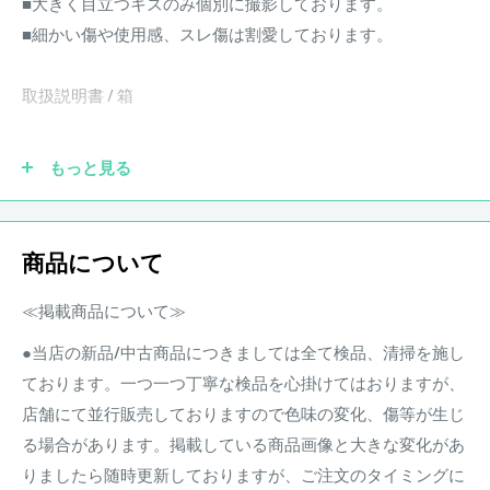
■大きく目立つキズのみ個別に撮影しております。
■細かい傷や使用感、スレ傷は割愛しております。
取扱説明書 / 箱
【付属品についてのご案内】
もっと見る
・掲載画像に写っているものが全ての付属品です。
・中古品のため、付属品に使用感や多少の傷みがある場合が
ございます。
商品について
・商品ランクは付属品の状態を含みません。
≪掲載商品について≫
■試奏などによる細かい傷は割愛しております。
●当店の新品/中古商品につきましては全て検品、清掃を施し
■スペック、詳細などはメーカーHP等をご確認ください。
ております。一つ一つ丁寧な検品を心掛けてはおりますが、
店舗にて並行販売しておりますので色味の変化、傷等が生じ
商品状態
る場合があります。掲載している商品画像と大きな変化があ
店頭での試奏などにより、細かな擦り傷等が発生する可能性
りましたら随時更新しておりますが、ご注文のタイミングに