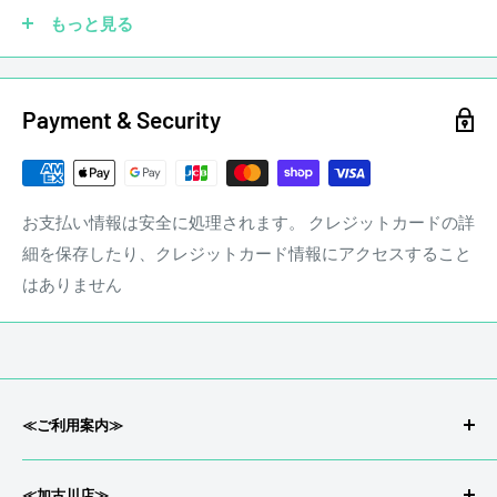
もっと見る
Payment & Security
お支払い情報は安全に処理されます。 クレジットカードの詳
細を保存したり、クレジットカード情報にアクセスすること
はありません
ギターに傷は付きものです。毎日のように弾いていればどう
してもピック傷や細かな傷が付きます。ギターは弾いてこそ
ギターです。ステレオンミュージックでは通常の使用におけ
る細かな傷についてマイナス査定はいたしません。
stereon music LINE QRコード
≪ご利用案内≫
会社概要/特定商取引
☑ 塗装剥げ
≪加古川店≫