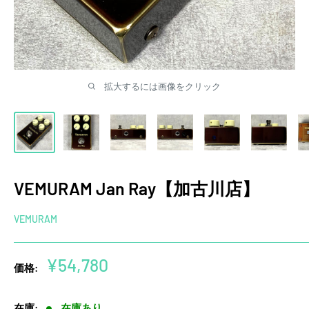
拡大するには画像をクリック
VEMURAM Jan Ray【加古川店】
VEMURAM
販
¥54,780
価格:
売
価
在庫:
在庫あり