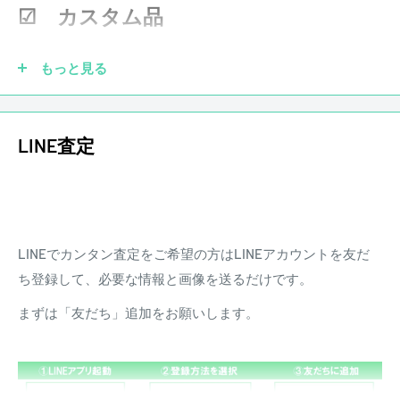
などがあった場合、弊社にて調整、リペアの対応をさせて頂
☑ カスタム品
きます。また、配送にかかる費用は原則お客様負担となりま
す。
もっと見る
ピックアップを社外品に交換していても大丈夫です！もちろ
LINE査定
ん純正品がなくても買取させていただきます。他にも、ブリ
ッジ、ペグ、ナット、フレットなどカスタムされていても買
取させていただきます。
LINEでカンタン査定をご希望の方はLINEアカウントを友だ
☑ 傷あり
ち登録して、必要な情報と画像を送るだけです。
まずは「友だち」追加をお願いします。