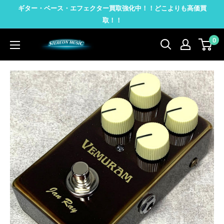
コ
ギター・ベース・エフェクター買取強化中！！どこよりも高価買
ン
取！！
テ
0
STEREON
ン
MUSIC
ツ
に
ス
キ
ッ
プ
す
る