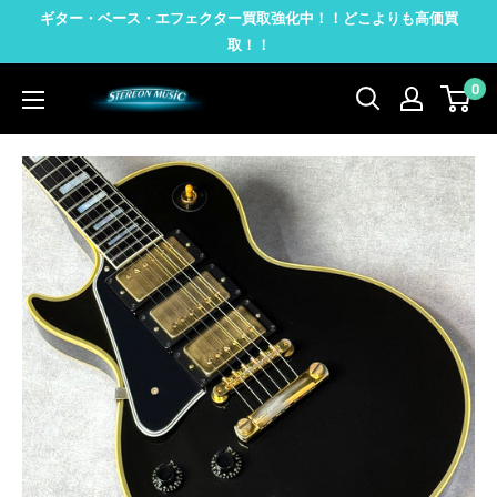
コ
ギター・ベース・エフェクター買取強化中！！どこよりも高価買
ン
取！！
テ
0
STEREON
ン
MUSIC
ツ
に
ス
キ
ッ
プ
す
る