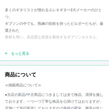
多くのギタリストが憧れるエレキギター2大メーカーのひと
つ、
ギブソンの中でも、熟練の技術を持ったビルダーたちが、厳
選された
素材を用い、高品質な楽器を製造するギブソンカスタム。
本機はギブソンのトップビルダーたちが現代の技術を結集
もっと見る
し、各年代をフィーチャーした
最高の名機をリイシューするHistoric Collectionシリーズよ
り、
商品について
1957 Les Paul Custom 3-Pickup Black Beauty Left Hand。レフ
ティモデル。
≪掲載商品について≫
●当店の新品/中古商品につきましては全て検品、清掃を施し
その名の通り、セス・ラヴァー氏により開発された伝説のハ
ております。一つ一つ丁寧な検品を心掛けてはおりますが、
ムバッキング・ピックアップである
店舗にて並行販売しておりますので色味の変化、傷等が生じ