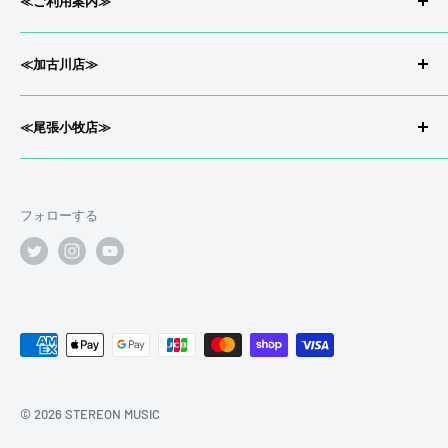
stereon music LINE QRコード
≪ご利用案内≫
会社概要/特定商取引
☑ 塗装剥げ
≪加古川店≫
返品/返金について
プライバシーポリシー
〒675-0033兵庫県 加古川市尾上町今福71-2
≪尾張小牧店≫
配送について
お宝市番館 加古川店内
利用規約
〒485-0046 愛知県小牧市堀の内3-24
営業時間12:30~21:00
お宝市番館 尾張小牧店内
買取受付時間12:00~20:30
フォローする
定休日 火曜日
営業時間10:00~23:00（年中無休）
買取受付時間12:00~21:00
【Tel.】0120-006-806
≪LINE査定について≫
【Tel.】 0120-651-511
【e-mail】otaichi.gakki.kakogawa@gmail.com
●可能な限り明るい場所での撮影をお願いいたします。
【e-mail】otaichi.komaki.music@gmail.com
●ピントの合った写真をお送りください。
●型番やロゴなどはハッキリと確認出来るようにお願いいた
© 2026 STEREON MUSIC
します。