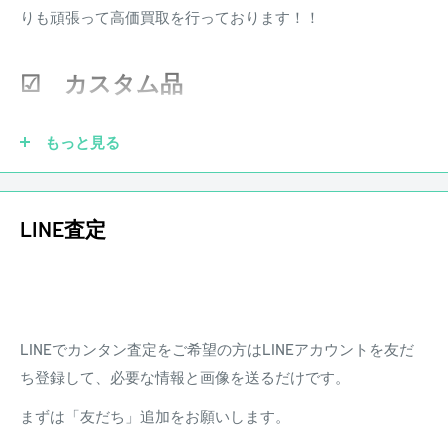
となります。
ピックアップにはCustombucker AL-3 Setを搭載。
りも頑張って高価買取を行っております！！
※その他楽器の保証期間について到着後3日以内に初期不良
などがあった場合、弊社にて調整、リペアの対応をさせて頂
☑ カスタム品
使用に伴う擦り傷や弾き傷などはあるが
きます。また、配送にかかる費用は原則お客様負担となりま
演奏に支障はなく調整されたプレイヤーズコンディション。
す。
もっと見る
重量：4.59Kg
―
ピックアップを社外品に交換していても大丈夫です！もちろ
LINE査定
■BODY:All Mahogany
ん純正品がなくても買取させていただきます。他にも、ブリ
■NECK:Mahogany
ッジ、ペグ、ナット、フレットなどカスタムされていても買
■FINGER BOARD:Ebony
取させていただきます。
■PICKUPS:Gibson Custombucker AL-3 Set
LINEでカンタン査定をご希望の方はLINEアカウントを友だ
☑ 傷あり
商品状態
ち登録して、必要な情報と画像を送るだけです。
中古品 キズあり
まずは「友だち」追加をお願いします。
※状態は画像にてご確認ください。