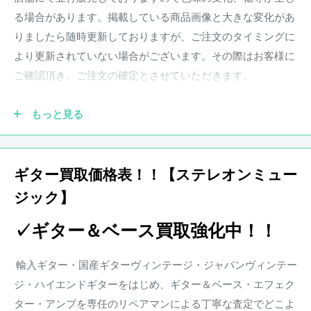
PU-490、通称「PAF（Patent Applied For）」を搭載した
る場合があります。掲載している商品画像と大きな変化があ
1957年型のレスポール・カスタムモデルで、レギュラーモデ
りましたら随時更新しておりますが、ご注文のタイミングに
ルのゴールドトップに対し、全身を漆黒のブラックに染め、
より更新されていない場合がございます。その際はお客様に
マルチバインディングにより高級志向のリッチマンギアに仕
ご確認頂き、ご注文の確定とさせていただきます。
立てられた佇まいは、
さながらタキシードに似合うデザインという由来に準じた模
もっと見る
様。
●実際の商品と商品画像の色味や木目など撮影状況により若
まさしく「ブラック・ビューティー」。
干異なる場合がございます。予めご了承ください。
ギター買取価格表！！【ステレオンミュー
当機はそんな高級機のカスタムモデルの中でも、ハムバッキ
ジック】
●保証書が付属している商品につきましては購入から1年とな
ング・ピックアップを
ります。保証期
間中、正常なご使用状況のもとで発生した故
なんと3基搭載した、ド派手な3PUを再現したモデル。
✓ギター＆ベース買取強化中！！
障につきましては、無料で調整・修理致します。
マテリアルはヒストリックスペック同様の、オールマホガニ
楽器本体に対する保証となります。消耗部品、付属品、セッ
ーボディ。
輸入ギター・国産ギターヴィンテージ・ジャパンヴィンテー
ト等に含まれる楽器本体以外の商品に関しましては保証の対
太目なグリップのマホガニーネックに、FBマテリアルは本製
ジ・ハイエンドギターをはじめ、ギター＆ベース・エフェク
象外となります。また、配送にかかる費用は原則お客様負担
造年よりリッチライトからエボニーに切り替わった。
ター・アンプを専任のリペアマンによる丁寧な査定でどこよ