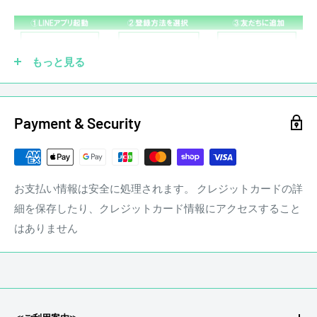
店頭にて買取を行った中古品となります
※大きく目立つキズや、写真に写るキズのみ撮影しておりま
す
もっと見る
写真以外にも小さな打痕やスリキズが存在するとお考えくだ
さい。
当店専任リペアマンによるメンテナンス済みです。
Payment & Security
■ ネック状態 ： ほぼストレート
■ フレット残り ： 9割以上
■ トラスロッド ： 余裕あり
お支払い情報は安全に処理されます。 クレジットカードの詳
細を保存したり、クレジットカード情報にアクセスすること
はありません
ギターに傷は付きものです。毎日のように弾いていればどう
商品状態、フレットやネックの状態は担当者の主観によるも
してもピック傷や細かな傷が付きます。ギターは弾いてこそ
のになります。
ギターです。ステレオンミュージックでは通常の使用におけ
画像と合わせてご確認ください。
る細かな傷についてマイナス査定はいたしません。