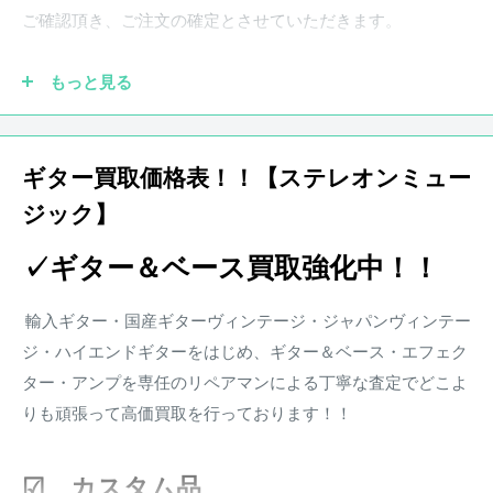
※状態は画像にてご確認ください。
ご確認頂き、ご注文の確定とさせていただきます。
店頭にて買取を行った中古品となります。
その他、写真に写りきらないスリ傷等が存在する場合がござ
もっと見る
います。
●実際の商品と商品画像の色味や木目など撮影状況により若
干異なる場合がございます。予めご了承ください。
ギター買取価格表！！【ステレオンミュー
商品状態は担当者の主観によるものとなります。
ジック】
●保証書が付属している商品につきましては購入から1年とな
画像と合わせてご確認ください。
ります。保証期
間中、正常なご使用状況のもとで発生した故
✓ギター＆ベース買取強化中！！
障につきましては、無料で調整・修理致します。
楽器本体に対する保証となります。消耗部品、付属品、セッ
輸入ギター・国産ギターヴィンテージ・ジャパンヴィンテー
ト等に含まれる楽器本体以外の商品に関しましては保証の対
ジ・ハイエンドギターをはじめ、ギター＆ベース・エフェク
象外となります。また、配送にかかる費用は原則お客様負担
ター・アンプを専任のリペアマンによる丁寧な査定でどこよ
となります。
りも頑張って高価買取を行っております！！
※その他楽器の保証期間について到着後3日以内に初期不良
などがあった場合、弊社にて調整、リペアの対応をさせて頂
☑ カスタム品