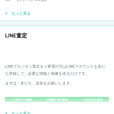
きます。また、配送にかかる費用は原則お客様負担となりま
す。
もっと見る
ピックアップを社外品に交換していても大丈夫です！もちろ
LINE査定
ん純正品がなくても買取させていただきます。他にも、ブリ
ッジ、ペグ、ナット、フレットなどカスタムされていても買
取させていただきます。
LINEでカンタン査定をご希望の方はLINEアカウントを友だ
☑ 傷あり
ち登録して、必要な情報と画像を送るだけです。
まずは「友だち」追加をお願いします。
もっと見る