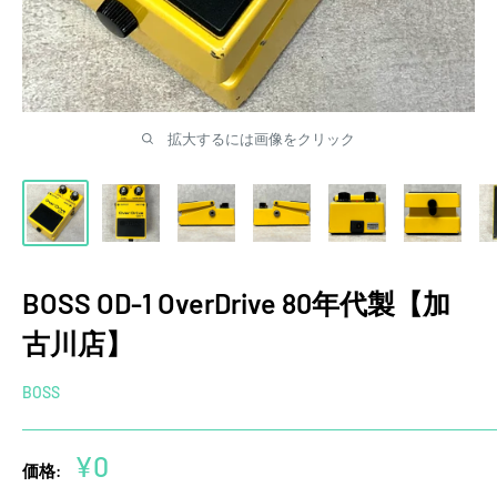
拡大するには画像をクリック
BOSS OD-1 OverDrive 80年代製【加
古川店】
BOSS
販
¥0
価格:
売