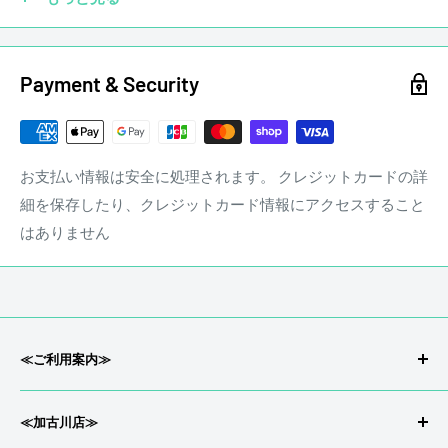
Payment & Security
お支払い情報は安全に処理されます。 クレジットカードの詳
細を保存したり、クレジットカード情報にアクセスすること
はありません
ギターに傷は付きものです。毎日のように弾いていればどう
してもピック傷や細かな傷が付きます。ギターは弾いてこそ
ギターです。ステレオンミュージックでは通常の使用におけ
る細かな傷についてマイナス査定はいたしません。
stereon music LINE QRコード
≪ご利用案内≫
会社概要/特定商取引
☑ 塗装剥げ
≪加古川店≫
返品/返金について