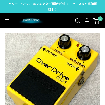
コ
ギター・ベース・エフェクター買取強化中！！どこよりも高価買
ン
取！！
テ
0
STEREON
ン
MUSIC
ツ
に
ス
キ
ッ
プ
す
る