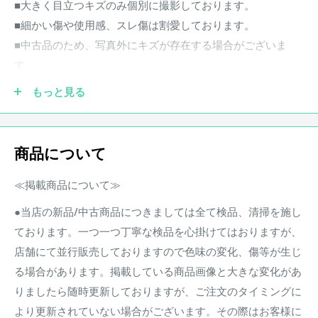
■大きく目立つキズのみ個別に撮影しております。
■細かい傷や使用感、スレ傷は割愛しております。
■中古品のため、写真外にキズが存在する場合がございま
す。
※スペック、詳細などはメーカーHP等をご確認ください。
もっと見る
-
商品について
【付属品についてのご案内】
・掲載画像に写っているものが全ての付属品です。
≪掲載商品について≫
・中古品のため、付属品に使用感や多少の傷みがある場合が
●当店の新品/中古商品につきましては全て検品、清掃を施し
ございます。
ております。一つ一つ丁寧な検品を心掛けてはおりますが、
・商品ランクは付属品の状態を含みません。
店舗にて並行販売しておりますので色味の変化、傷等が生じ
る場合があります。掲載している商品画像と大きな変化があ
商品状態
りましたら随時更新しておりますが、ご注文のタイミングに
中古品 キズあり
より更新されていない場合がございます。その際はお客様に