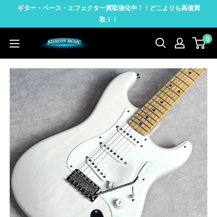
コ
ギター・ベース・エフェクター買取強化中！！どこよりも高価買
ン
取！！
テ
0
STEREON
ン
MUSIC
ツ
に
ス
キ
ッ
プ
す
る