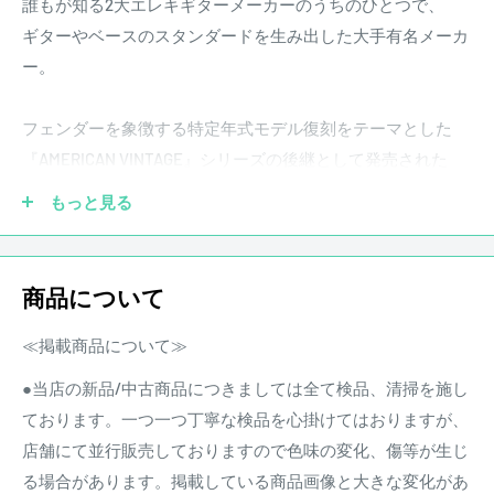
誰もが知る2大エレキギターメーカーのうちのひとつで、
ギターやベースのスタンダードを生み出した大手有名メーカ
ー。
フェンダーを象徴する特定年式モデル復刻をテーマとした
『AMERICAN VINTAGE』シリーズの後継として発売された
『AMERICAN ORIGINAL』シリーズ。50s/60s/70sというそれ
もっと見る
ぞれの“年代”を代表するエッセンスが各モデルに詰め込まれ
ている。
商品について
本機はそんなAmerican Original Seriesとして50年代ストラト
キャスターをモデルに、モダンなプレイアビリティを追加
≪掲載商品について≫
し、より幅広いプレイヤーにフェンダーの伝統を届ける一
●当店の新品/中古商品につきましては全て検品、清掃を施し
本。
ております。一つ一つ丁寧な検品を心掛けてはおりますが、
店舗にて並行販売しておりますので色味の変化、傷等が生じ
American Originalの50年代型のホワイトブロンドのカラーリ
る場合があります。掲載している商品画像と大きな変化があ