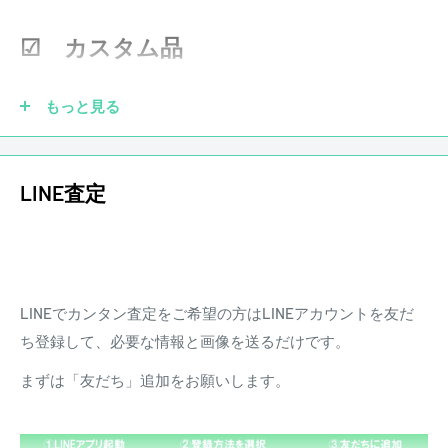
ピックアップにはFenderオリジナルのPure Vintage ‘59
※その他楽器の保証期間について到着後3日以内に初期不良
Single-Coil Stratをマウント。当時の仕様を再現しており、
などがあった場合、弊社にて調整、リペアの対応をさせて頂
☑ カスタム品
ハリのある繊細なクリーンサウンドから、メリハリの利いた
きます。また、配送にかかる費用は原則お客様負担となりま
ドライブサウンドまで幅広くアウトプット。
す。
もっと見る
使用に伴う擦り傷や弾き傷、細かな打痕などは見受けられる
が
LINE査定
演奏に支障はなく調整されたプレイヤーズコンディション。
重量：3.42Kg
書類等 / ハードケース015
LINEでカンタン査定をご希望の方はLINEアカウントを友だ
【付属品についてのご案内】
ち登録して、必要な情報と画像を送るだけです。
・掲載画像に写っているものが全ての付属品です。
まずは「友だち」追加をお願いします。
・中古品のため、付属品に使用感や多少の傷みがある場合が
ございます。