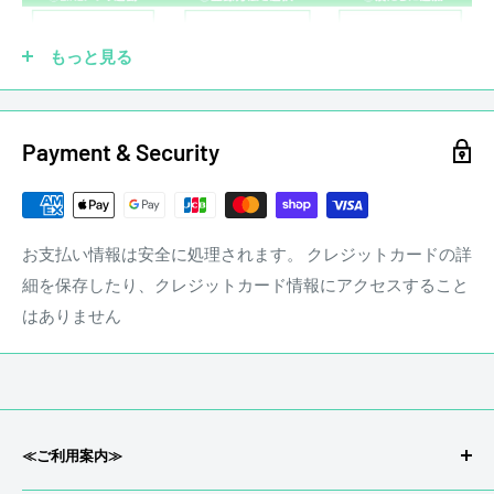
・商品ランクは付属品の状態を含みません。
ピックアップを社外品に交換していても大丈夫です！もちろ
■BODY:Ash
ん純正品がなくても買取させていただきます。他にも、ブリ
もっと見る
■NECK:Maple 1P
ッジ、ペグ、ナット、フレットなどカスタムされていても買
■PICKUPS:Fender Pure Vintage ‘59 Single-Coil Strat
取させていただきます。
Payment & Security
商品状態
☑ 傷あり
中古品 キズあり
※状態は画像にてご確認ください。
店頭にて買取を行った中古品となります
お支払い情報は安全に処理されます。 クレジットカードの詳
※大きく目立つキズや、写真に写るキズのみ撮影しておりま
細を保存したり、クレジットカード情報にアクセスすること
す
はありません
写真以外にも小さな打痕やスリキズが存在するとお考えくだ
さい。
当店専任リペアマンによるメンテナンス済みです。
stereon music LINE QRコード
≪ご利用案内≫
■ ネック状態 ： ほぼストレート