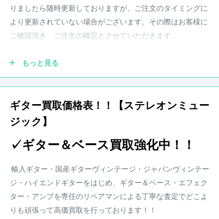
ングは清廉で凛とした雰囲気とともに50sらしい貫禄を醸し
りましたら随時更新しておりますが、ご注文のタイミングに
出す。
より更新されていない場合がございます。その際はお客様に
ご確認頂き、ご注文の確定とさせていただきます。
ボディには塗装に合わせて通常のアルダーボディではなく、
アッシュが採用。極薄のフラッシュコートラッカーフィニッ
もっと見る
シュが施されており、鳴りも抜群。
●実際の商品と商品画像の色味や木目など撮影状況により若
干異なる場合がございます。予めご了承ください。
Ｖシェイプのネックにはメイプル1Ｐを採用。フラットな9.5
ギター買取価格表！！【ステレオンミュー
インチ指板ラディアスの指板には演奏性の高いナロー・トー
ジック】
●保証書が付属している商品につきましては購入から1年とな
ルフレットを搭載。
ります。保証期
間中、正常なご使用状況のもとで発生した故
✓ギター＆ベース買取強化中！！
障につきましては、無料で調整・修理致します。
ハードウェア類も抜かりなく、マシンヘッドにはFender刻印
楽器本体に対する保証となります。消耗部品、付属品、セッ
の入ったヴィンテージスタイルのクルーソンペグを搭載。ブ
輸入ギター・国産ギターヴィンテージ・ジャパンヴィンテー
ト等に含まれる楽器本体以外の商品に関しましては保証の対
リッジにはPure Vintage 6-Saddle Synchronized Tremoloを搭
ジ・ハイエンドギターをはじめ、ギター＆ベース・エフェク
象外となります。また、配送にかかる費用は原則お客様負担
載。
ター・アンプを専任のリペアマンによる丁寧な査定でどこよ
となります。
りも頑張って高価買取を行っております！！