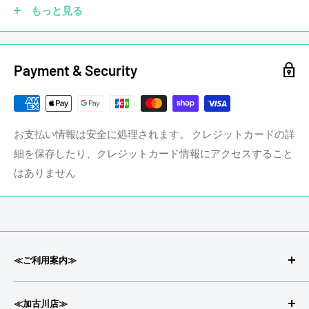
もっと見る
画像と合わせてご確認ください。
Payment & Security
お支払い情報は安全に処理されます。 クレジットカードの詳
細を保存したり、クレジットカード情報にアクセスすること
はありません
ギターに傷は付きものです。毎日のように弾いていればどう
してもピック傷や細かな傷が付きます。ギターは弾いてこそ
ギターです。ステレオンミュージックでは通常の使用におけ
る細かな傷についてマイナス査定はいたしません。
stereon music LINE QRコード
≪ご利用案内≫
会社概要/特定商取引
☑ 塗装剥げ
≪加古川店≫
返品/返金について