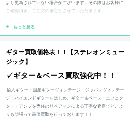
より更新されていない場合がございます。その際はお客様に
PUはVintage Style‘60s Single-Coil Stratをマウント。
ご確認頂き、ご注文の確定とさせていただきます。
シングルコイルらしい輪郭あるミッド感と意のままに立ち上
がる高域のあるサウンドが楽しめる。
もっと見る
●実際の商品と商品画像の色味や木目など撮影状況により若
使用に伴う擦り傷や弾き傷、細かな打痕などは見受けられる
干異なる場合がございます。予めご了承ください。
が
ギター買取価格表！！【ステレオンミュー
演奏に支障はなく調整されたプレイヤーズコンディション。
ジック】
●保証書が付属している商品につきましては購入から1年とな
ります。保証期
間中、正常なご使用状況のもとで発生した故
重量：3.79Kg
✓ギター＆ベース買取強化中！！
障につきましては、無料で調整・修理致します。
付属品：ソフトケース / アーム
楽器本体に対する保証となります。消耗部品、付属品、セッ
■BODY:Alder
輸入ギター・国産ギターヴィンテージ・ジャパンヴィンテー
ト等に含まれる楽器本体以外の商品に関しましては保証の対
■NECK:Maple
ジ・ハイエンドギターをはじめ、ギター＆ベース・エフェク
象外となります。また、配送にかかる費用は原則お客様負担
■FINGER BOARD:Pau Ferro
ター・アンプを専任のリペアマンによる丁寧な査定でどこよ
となります。
■PICKUPS:Vintage Style‘60s Single-Coil Strat
りも頑張って高価買取を行っております！！
※その他楽器の保証期間について到着後3日以内に初期不良
商品状態