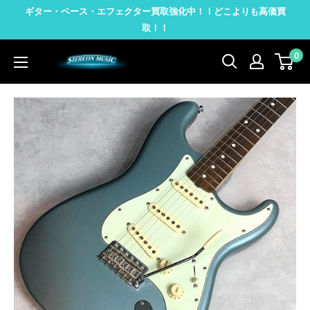
コ
ギター・ベース・エフェクター買取強化中！！どこよりも高価買
ン
取！！
テ
0
STEREON
ン
MUSIC
ツ
に
ス
キ
ッ
プ
す
る