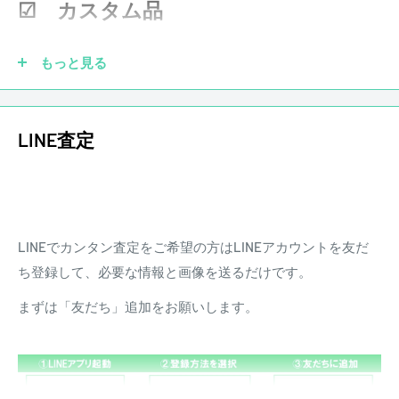
などがあった場合、弊社にて調整、リペアの対応をさせて頂
☑ カスタム品
中古品 キズあり
きます。また、配送にかかる費用は原則お客様負担となりま
※状態は画像にてご確認ください。
す。
もっと見る
店頭にて買取を行った中古品となります
※大きく目立つキズや、写真に写るキズのみ撮影しておりま
す
ピックアップを社外品に交換していても大丈夫です！もちろ
LINE査定
写真以外にも小さな打痕やスリキズが存在するとお考えくだ
ん純正品がなくても買取させていただきます。他にも、ブリ
さい。
ッジ、ペグ、ナット、フレットなどカスタムされていても買
当店専任リペアマンによるメンテナンス済みです。
取させていただきます。
■ ネック状態 ： ほぼストレート
LINEでカンタン査定をご希望の方はLINEアカウントを友だ
☑ 傷あり
■ フレット残り ： 8～9割程度
ち登録して、必要な情報と画像を送るだけです。
■ トラスロッド ： 余裕あり
まずは「友だち」追加をお願いします。
商品状態、フレットやネックの状態は担当者の主観によるも
のになります。