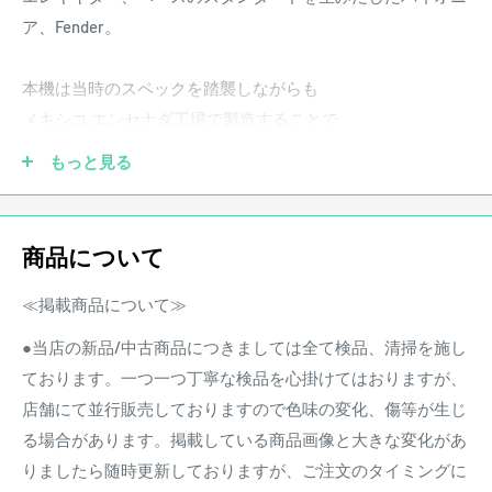
ア、Fender。
本機は当時のスペックを踏襲しながらも
メキシコ エンセナダ工場で製造することで、
製造コストを抑えつつも世界中のギターファンが愛する
もっと見る
ヴィンテージスペックをフィーチャーした、Vintera 60s
Stratocaster。
商品について
アルダーボディにメイプルネック＆パーフェロー指板といっ
たウッドマテリアル。
≪掲載商品について≫
6点支持のヴィンテージトレモロや7.25インチR指板などのオ
●当店の新品/中古商品につきましては全て検品、清掃を施し
ーセンティックなスペックに
ております。一つ一つ丁寧な検品を心掛けてはおりますが、
リアトーンアサインなどのスタンダードスペックを盛り込ん
店舗にて並行販売しておりますので色味の変化、傷等が生じ
だ
る場合があります。掲載している商品画像と大きな変化があ
快適性のあるフィーリングに昇華。
りましたら随時更新しておりますが、ご注文のタイミングに